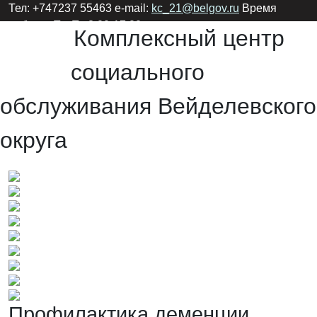
Тел: +747237 55463 e-mail:
kc_21@belgov.ru
Время
работы: Пн-Пт 8:00-17:00
Комплексный центр
социального
обслуживания Вейделевского
округа
Профилактика деменции