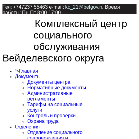
Тел: +747237 55463 e-mail:
kc_21@belgov.ru
Время
работы: Пн-Пт 8:00-17:00
Комплексный центр
социального
обслуживания
Вейделевского округа
Главная
">
Документы
Документы центра
Нормативные документы
Административные
регламенты
Тарифы на социальные
услуги
Контроль и проверки
Охрана труда
Отделения
Отделение социального
сопровождения и