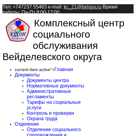
Тел: +747237 55463 e-mail:
kc_21@belgov.ru
Время
работы: Пн-Пт 8:00-17:00
Комплексный центр
социального
обслуживания
Вейделевского округа
Главная
current-item active">
Документы
Документы центра
Нормативные документы
Административные
регламенты
Тарифы на социальные
услуги
Контроль и проверки
Охрана труда
Отделения
Отделение социального
сопровождения и