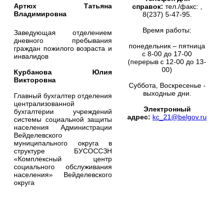
Артюх Татьяна
справок:
тел./факс: ,
Владимировна
8(237) 5-47-95.
Время работы:
Заведующая отделением
дневного пребывания
понедельник – пятница
граждан пожилого возраста и
с 8-00 до 17-00
инвалидов
(перерыв с 12-00 до 13-
00)
Курбанова Юлия
Викторовна
Суббота, Воскресенье -
выходные дни.
Главный бухгалтер отделения
централизованной
Электронный
бухгалтерии учреждений
адрес:
kc_21@belgov.ru
системы социальной защиты
населения Администрации
Вейделевского
муниципального округа в
структуре БУСОССЗН
«Комплексный центр
социального обслуживания
населения» Вейделевского
округа