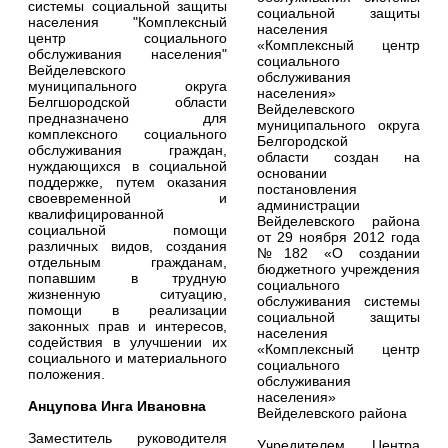
системы социальной защиты
социальной защиты
населения "Комплексный
населения
центр социального
«Комплексный центр
обслуживания населения"
социального
Вейделевского
обслуживания
муниципального округа
населения»
Белгшородской области
Вейделевского
предназначено для
муниципального округа
комплексного социального
Белгородской
обслуживания граждан,
области создан на
нуждающихся в социальной
основании
поддержке, путем оказания
постановления
своевременной и
администрации
квалифицированной
Вейделевского района
социальной помощи
от 29 ноября 2012 года
различных видов, создания
№182 «О создании
отдельным гражданам,
бюджетного учреждения
попавшим в трудную
социального
жизненную ситуацию,
обслуживания системы
помощи в реализации
социальной защиты
законных прав и интересов,
населения
содействия в улучшении их
«Комплексный центр
социального и материального
социального
положения.
обслуживания
населения»
Анцупова Инга Ивановна
Вейделевского района
Заместитель руководителя
Учредителем Центра