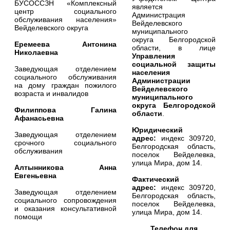
БУСОССЗН «Комплексный
является
центр социального
Администрация
обслуживания населения»
Вейделевского
Вейделевского округа
муниципального
округа Белгородской
Еремеева Антонина
области, в лице
Николаевна
Управления
социальной защиты
Заведующая отделением
населения
социального обслуживания
Администрации
на дому граждан пожилого
Вейделевского
возраста и инвалидов
муниципального
округа Белгородской
Филиппова Галина
области
.
Афанасьевна
Юридический
Заведующая отделением
адрес:
индекс 309720,
срочного социального
Белгородская область,
обслуживания
поселок Вейделевка,
улица Мира, дом 14.
Алтынникова Анна
Евгеньевна
Фактический
адрес:
индекс 309720,
Заведующая отделением
Белгородская область,
социального сопровождения
поселок Вейделевка,
и оказания консультативной
улица Мира, дом 14.
помощи
Телефон для