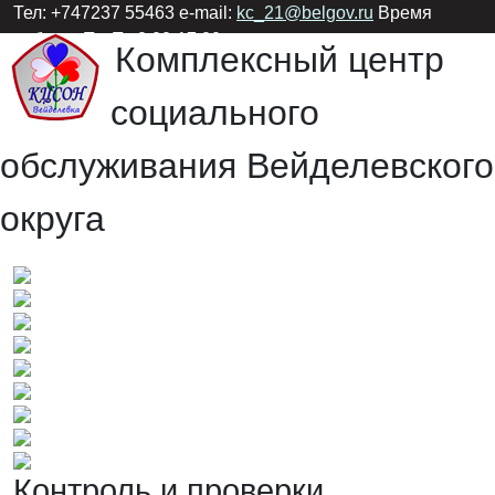
Тел: +747237 55463 e-mail:
kc_21@belgov.ru
Время
работы: Пн-Пт 8:00-17:00
Комплексный центр
социального
обслуживания Вейделевского
округа
Контроль и проверки