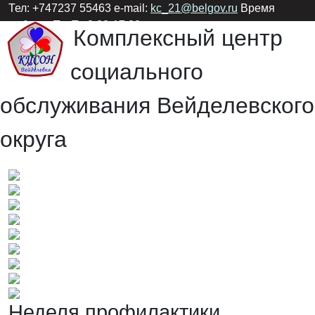
Тел: +747237 55463 e-mail:
kc_21@belgov.ru
Время
работы: Пн-Пт 8:00-17:00
Комплексный центр
социального
обслуживания Вейделевского
округа
Неделя профилактики