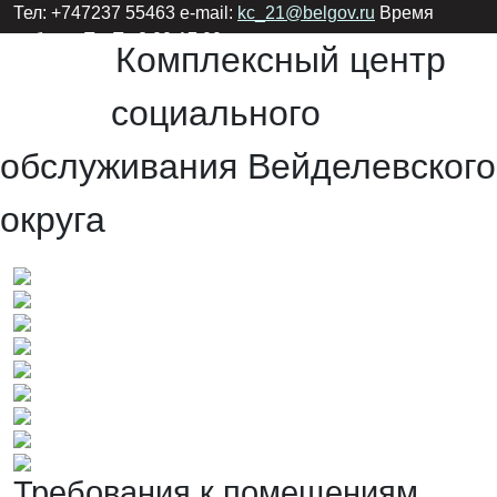
Тел: +747237 55463 e-mail:
kc_21@belgov.ru
Время
работы: Пн-Пт 8:00-17:00
Комплексный центр
социального
обслуживания Вейделевского
округа
Требования к помещениям