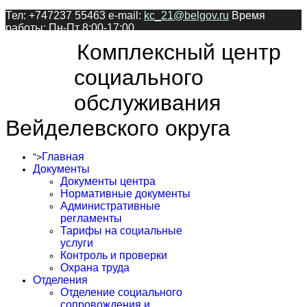
Тел: +747237 55463 e-mail:
kc_21@belgov.ru
Время
работы: Пн-Пт 8:00-17:00
Комплексный центр
социального
обслуживания
Вейделевского округа
Главная
">
Документы
Документы центра
Нормативные документы
Административные
регламенты
Тарифы на социальные
услуги
Контроль и проверки
Охрана труда
Отделения
Отделение социального
сопровождения и