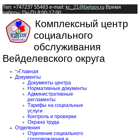
Тел: +747237 55463 e-mail:
kc_21@belgov.ru
Время
работы: Пн-Пт 8:00-17:00
Комплексный центр
социального
обслуживания
Вейделевского округа
Главная
">
Документы
Документы центра
Нормативные документы
Административные
регламенты
Тарифы на социальные
услуги
Контроль и проверки
Охрана труда
Отделения
Отделение социального
сопровождения и