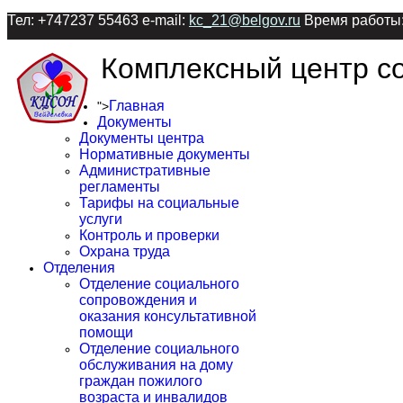
Тел: +747237 55463 e-mail:
kc_21@belgov.ru
Время работы:
Комплексный центр со
Главная
">
Документы
Документы центра
Нормативные документы
Административные
регламенты
Тарифы на социальные
услуги
Контроль и проверки
Охрана труда
Отделения
Отделение социального
сопровождения и
оказания консультативной
помощи
Отделение социального
обслуживания на дому
граждан пожилого
возраста и инвалидов